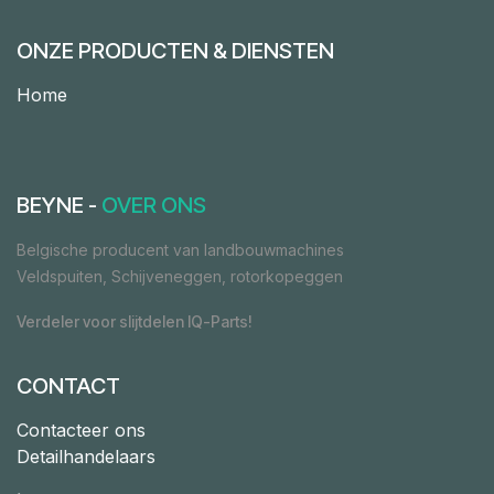
ONZE PRODUCTEN & DIENSTEN
Home
BEYNE -
OVER ONS
Belgische producent van landbouwmachines
Veldspuiten, Schijveneggen, rotorkopeggen
Verdeler voor slijtdelen IQ-Parts!
CONTACT
Contacteer ons
Detailhandelaars