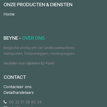
ONZE PRODUCTEN & DIENSTEN
Home
BEYNE -
OVER ONS
Belgische producent van landbouwmachines
Veldspuiten, Schijveneggen, rotorkopeggen
Verdeler voor slijtdelen IQ-Parts!
CONTACT
Contacteer ons
Detailhandelaars
00 32 51 58 85 34