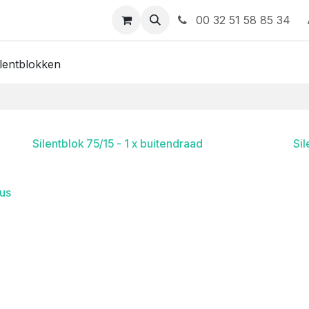
 contact op met ons
00 32 51 58 85 34
ilentblokken
Silentblok 75/15 - 1 x buitendraad
Sil
bus