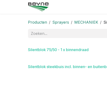
Overslaan naar inhoud
Startpagina
Winkel
Neem
Producten
Sprayers
MECHANIEK
S
Silentblok 75/50 - 1 x binnendraad
Silentblok steekbuis incl. binnen- en buiten