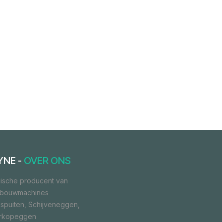
YNE -
OVER ONS
ische producent van
dbouwmachines
spuiten, Schijveneggen,
orkopeggen