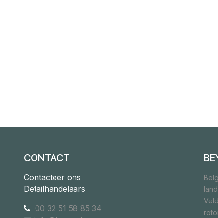
CONTACT
BE
Contacteer ons
Belg
Detailhandelaars
lan
Veld
00 32 51 58 85 34
rot