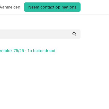
Aanmelden
Neem contact op met ons
entblok 75/25 - 1 x buitendraad