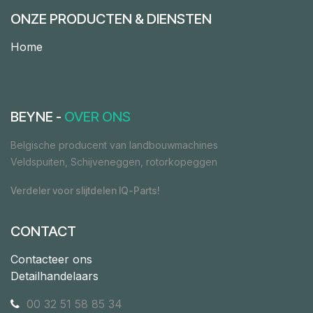
ONZE PRODUCTEN & DIENSTEN
Home
BEYNE -
OVER ONS
Belgische producent van landbouwmachines
Veldspuiten, Schijveneggen, rotorkopeggen
Verdeler voor slijtdelen IQ-Parts!
CONTACT
Contacteer ons
Detailhandelaars
00 32 51 58 85 34