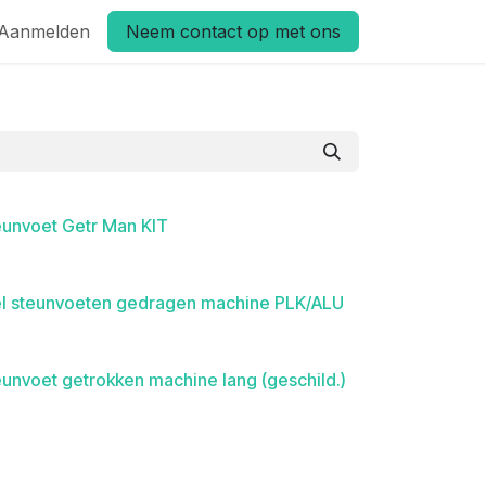
Aanmelden
Neem contact op met ons
eunvoet Getr Man KIT
el steunvoeten gedragen machine PLK/ALU
eunvoet getrokken machine lang (geschild.)