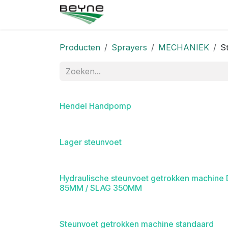
Overslaan naar inhoud
Startpagina
Winkel
Neem
Producten
Sprayers
MECHANIEK
S
Hendel Handpomp
Lager steunvoet
Hydraulische steunvoet getrokken machine 
85MM / SLAG 350MM
Steunvoet getrokken machine standaard