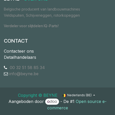
Belgische producent van landbouwmachines
Veldspuiten, Schijveneggen, rotorkopeggen
Verdeler voor slijtdelen IQ-Parts!
CONTACT
Contacteer ons
Detailhandelaars
00 32 51 58 85 34
info@beyne.be
Copyright ©​ ​BEYNE
Nederlands (BE)
Aangeboden door
- De #1
Open source e-
commerce