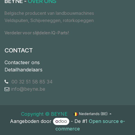
BEYNE -
OVER ONS
Belgische producent van landbouwmachines
Veldspuiten, Schijveneggen, rotorkopeggen
Verdeler voor slijtdelen IQ-Parts!
CONTACT
Contacteer ons
Detailhandelaars
00 32 51 58 85 34
info@beyne.be
Copyright ©​ ​BEYNE
Nederlands (BE)
Aangeboden door
- De #1
Open source e-
commerce