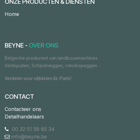
ONZE PRODUCTEN & DIENSTEN
Home
BEYNE -
OVER ONS
Belgische producent van landbouwmachines
Veldspuiten, Schijveneggen, rotorkopeggen
Verdeler voor slijtdelen IQ-Parts!
CONTACT
Contacteer ons
Detailhandelaars
00 32 51 58 85 34
info@beyne.be