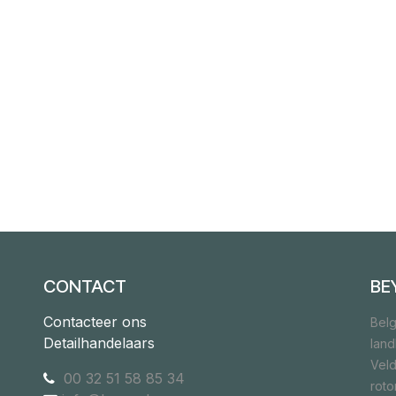
CONTACT
BE
Contacteer ons
Belg
Detailhandelaars
lan
Veld
00 32 51 58 85 34
rot