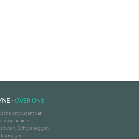
YNE -
OVER ONS
ische producent van
dbouwmachines
spuiten, Schijveneggen,
orkopeggen