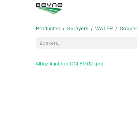
Overslaan naar inhoud
Startpagina
Winkel
Neem
Producten
Sprayers
WATER
Doppen
Albuz kantdop OCI 80.02 geel