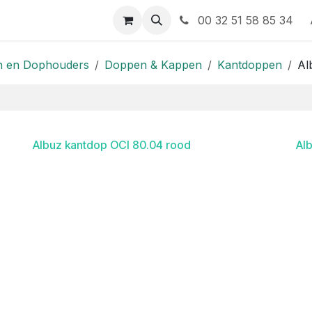
 contact op met ons
00 32 51 58 85 34
 en Dophouders
Doppen & Kappen
Kantdoppen
Al
Albuz kantdop OCI 80.04 rood
Al