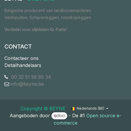
Belgische producent van landbouwmachines
Veldspuiten, Schijveneggen, rotorkopeggen
Verdeler voor slijtdelen IQ-Parts!
CONTACT
Contacteer ons
Detailhandelaars
00 32 51 58 85 34
info@beyne.be
Copyright ©​ ​BEYNE
Nederlands (BE)
Aangeboden door
- De #1
Open source e-
commerce