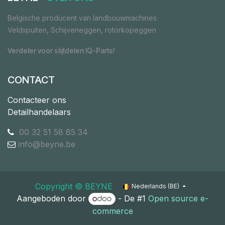
Belgische producent van landbouwmachines
Veldspuiten, Schijveneggen, rotorkopeggen
Verdeler voor slijtdelen IQ-Parts!
CONTACT
Contacteer ons
Detailhandelaars
00 32 51 58 85 34
info@beyne.be
Copyright ©​ ​BEYNE
Nederlands (BE)
Aangeboden door
- De #1
Open source e-
commerce