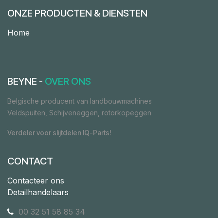
ONZE PRODUCTEN & DIENSTEN
Home
BEYNE -
OVER ONS
Belgische producent van landbouwmachines
Veldspuiten, Schijveneggen, rotorkopeggen
Verdeler voor slijtdelen IQ-Parts!
CONTACT
Contacteer ons
Detailhandelaars
00 32 51 58 85 34