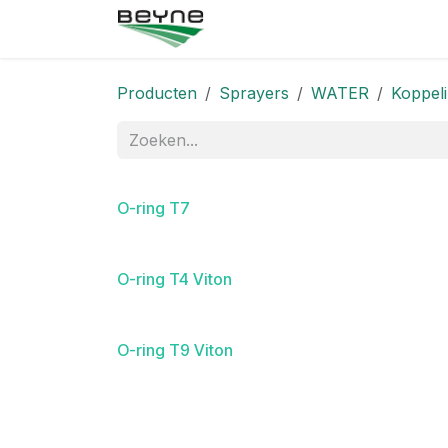
Overslaan naar inhoud
Startpagina
Winkel
Neem
Producten
Sprayers
WATER
Koppel
O-ring T7
O-ring T4 Viton
O-ring T9 Viton