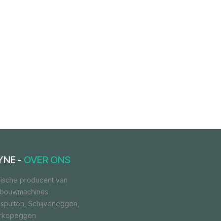
YNE -
OVER ONS
ische producent van
dbouwmachines
spuiten, Schijveneggen,
orkopeggen