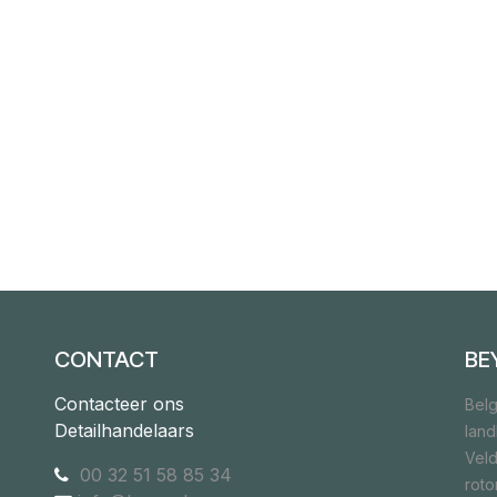
CONTACT
BE
Contacteer ons
Belg
Detailhandelaars
lan
Veld
00 32 51 58 85 34
rot