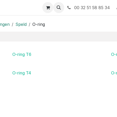
 contact op met ons
00 32 51 58 85 34
ingen
Speld
O-ring
O-ring T6
O-
O-ring T4
O-