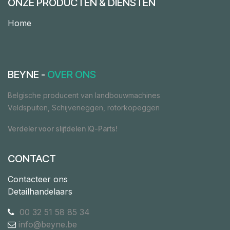
ONZE PRODUCTEN & DIENSTEN
Home
BEYNE -
OVER ONS
Belgische producent van landbouwmachines
Veldspuiten, Schijveneggen, rotorkopeggen
Verdeler voor slijtdelen IQ-Parts!
CONTACT
Contacteer ons
Detailhandelaars
00 32 51 58 85 34
info@beyne.be