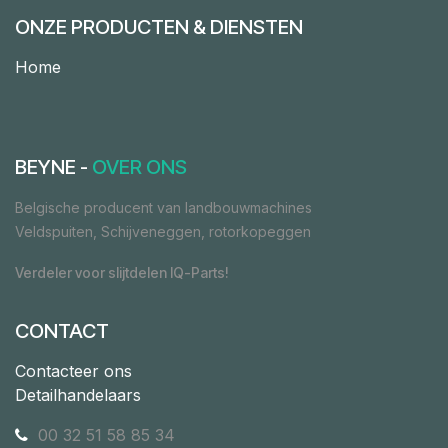
ONZE PRODUCTEN & DIENSTEN
Home
BEYNE -
OVER ONS
Belgische producent van landbouwmachines
Veldspuiten, Schijveneggen, rotorkopeggen
Verdeler voor slijtdelen IQ-Parts!
CONTACT
Contacteer ons
Detailhandelaars
00 32 51 58 85 34