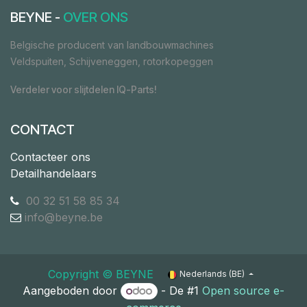
BEYNE -
OVER ONS
Belgische producent van landbouwmachines
Veldspuiten, Schijveneggen, rotorkopeggen
Verdeler voor slijtdelen IQ-Parts!
CONTACT
Contacteer ons
Detailhandelaars
00 32 51 58 85 34
info@beyne.be
Copyright ©​ ​BEYNE
Nederlands (BE)
Aangeboden door
- De #1
Open source e-