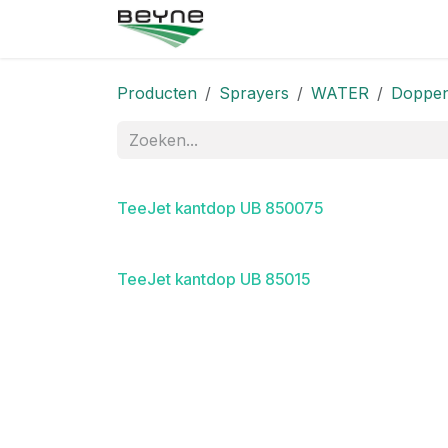
Overslaan naar inhoud
Startpagina
Winkel
Neem
Producten
Sprayers
WATER
Doppen
TeeJet kantdop UB 850075
TeeJet kantdop UB 85015