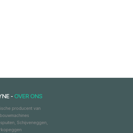
YNE -
OVER ONS
ische producent van
dbouwmachines
spuiten, Schijveneggen,
orkopeggen