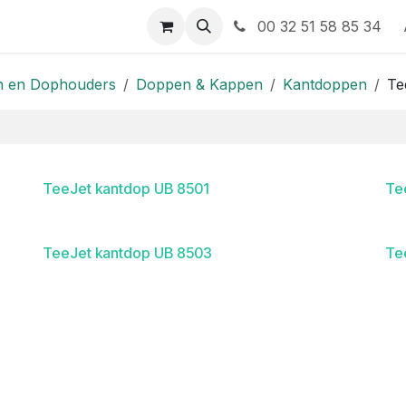
 contact op met ons
00 32 51 58 85 34
 en Dophouders
Doppen & Kappen
Kantdoppen
Te
TeeJet kantdop UB 8501
Te
TeeJet kantdop UB 8503
Te