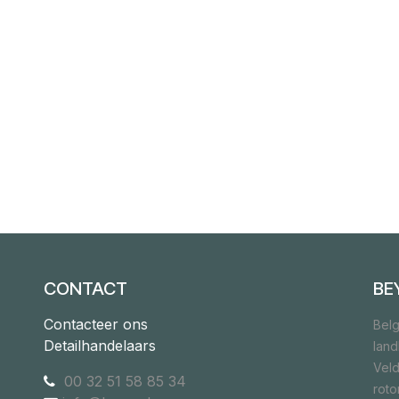
CONTACT
BE
Contacteer ons
Belg
Detailhandelaars
lan
Veld
00 32 51 58 85 34
rot