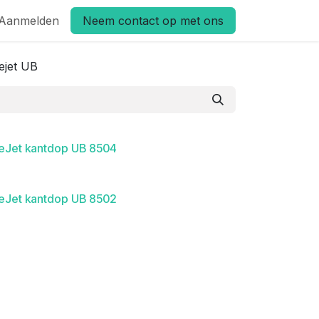
Aanmelden
Neem contact op met ons
ejet UB
eJet kantdop UB 8504
eJet kantdop UB 8502