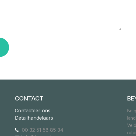
CONTACT
BE
Contacteer ons
Belg
Detailhandelaars
lan
Veld
00 32 51 58 85 34
rot