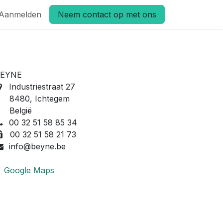
Aanmelden
Neem contact op met ons
EYNE
Industriestraat 27
480, Ichtegem
België
00 32 51 58 85 34
00 32 51 58 21 73
info@beyne.be
Google Maps