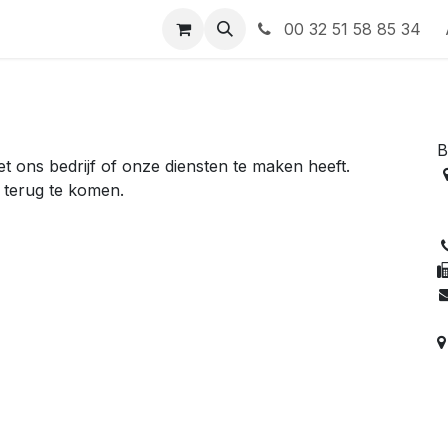
 contact op met ons
00 32 51 58 85 34
B
 ons bedrijf of onze diensten te maken heeft.
e terug te komen.
8