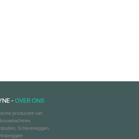
YNE -
OVER ONS
ische producent van
dbouwmachines
spuiten, Schijveneggen,
orkopeggen