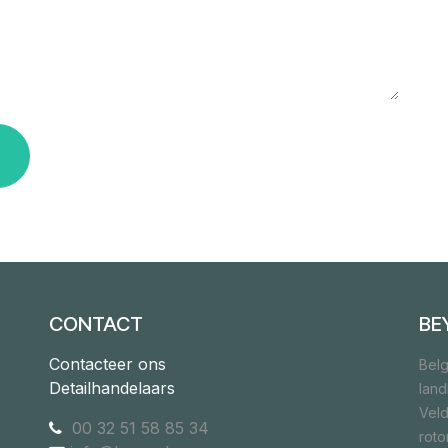
CONTACT
BE
Contacteer ons
Belg
Detailhandelaars
lan
Veld
00 32 51 58 85 34
rot