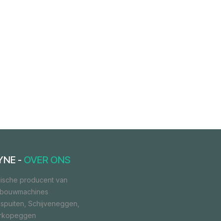
YNE -
OVER ONS
ische producent van
dbouwmachines
spuiten, Schijveneggen,
orkopeggen