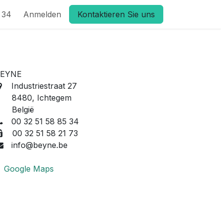
 34
Anmelden
Kontaktieren Sie uns
EYNE
Industriestraat 27
8480, Ichtegem
België
00 32 51 58 85 34
00 32 51 58 21 73
info@beyne.be
Google Maps