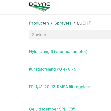
Overslaan naar inhoud
Startpagina
Winkel
Neem
Producten
Sprayers
LUCHT
Nylonslang 6 (voor manometer)
Kunststofslang PU 4x0,75
FR-1/4"-20-12-RMSA filt.regelaar
Geluidsdemper SPL-1/8"