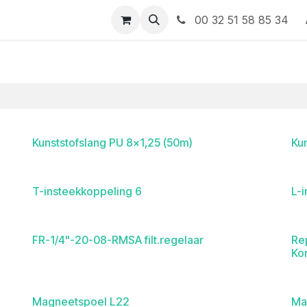
 contact op met ons
00 32 51 58 85 34
Kunststofslang PU 8x1,25 (50m)
Ku
T-insteekkoppeling 6
L-i
FR-1/4"-20-08-RMSA filt.regelaar
Re
Ko
Magneetspoel L22
Ma