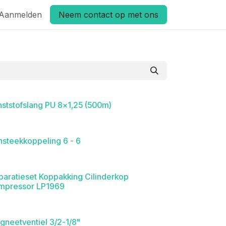
Aanmelden
Neem contact op met ons
nststofslang PU 8x1,25 (500m)
nsteekkoppeling 6 - 6
paratieset Koppakking Cilinderkop
mpressor LP1969
gneetventiel 3/2-1/8"