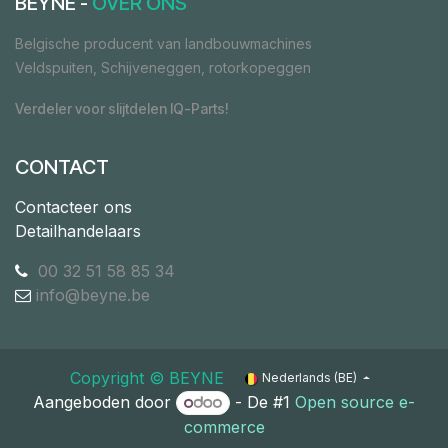
BEYNE -
OVER ONS
Belgische producent van landbouwmachines
Veldspuiten, Schijveneggen, rotorkopeggen
Verdeler voor slijtdelen IQ-Parts!
CONTACT
Contacteer ons
Detailhandelaars
00 32 51 58 85 34
info@beyne.be
Copyright ©​ ​BEYNE
Nederlands (BE)
Aangeboden door
- De #1
Open source e-
commerce