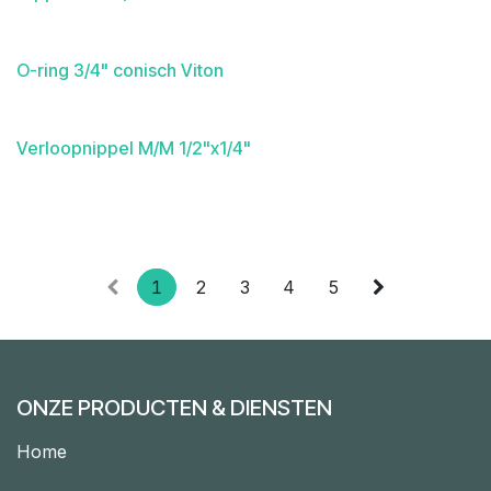
O-ring 3/4" conisch Viton
Verloopnippel M/M 1/2"x1/4"
1
2
3
4
5
ONZE PRODUCTEN & DIENSTEN
Home